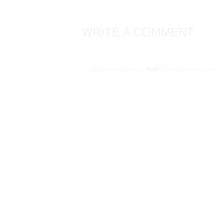
WRITE A COMMENT
Você precisa fazer o
login
para publicar um 