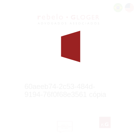
60aeeb74-2c53-484d-
9194-76f0f68e3561 cópia