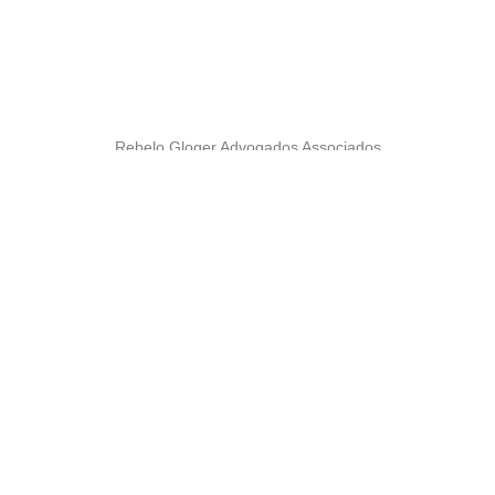
Rebelo Gloger Advogados Associados
2016 – Todos os direitos reservados
Telefone
+55 41 3024.0694
São Paulo / SP
Av. Paulista, 1009, S. 1802
CEP 01.311-919