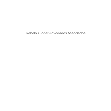
Rebelo Gloger Advogados Associados
2016 – Todos os direitos reservados
Telefone
+55 41 3024.0694
São Paulo / SP
Av. Paulista, 1009, S. 1802
CEP 01.311-919